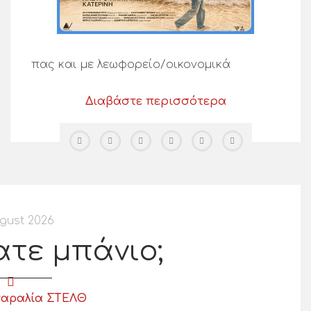
πας και με λεωφορείο/οικονομικά
Διαβάστε περισσότερα
gust 2026
ατε μπάνιο;
α παραλία ΣΤΕΛΘ