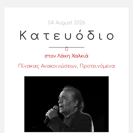
04 August 2026
Κ α τ ε υ ό δ ι ο
στον Λάκη Χαλκιά
Πίνακας Ανακοινώσεων
,
Προτεινόμενα