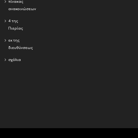
πίνακας
ανακοινώσεων
4 της
Πιερίας
εκ της
διευθύνσεως
σχόλια