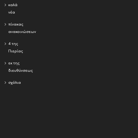
καλά
νέα
πίνακας
ανακοινώσεων
4 της
Πιερίας
εκ της
διευθύνσεως
σχόλια