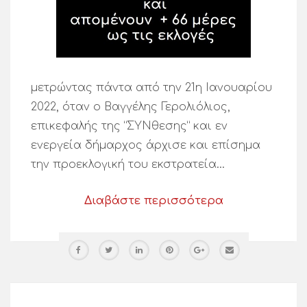
μετρώντας πάντα από την 21η Ιανουαρίου
2022, όταν ο Βαγγέλης Γερολιόλιος,
επικεφαλής της “ΣΥΝθεσης” και εν
ενεργεία δήμαρχος άρχισε και επίσημα
την προεκλογική του εκστρατεία…
Διαβάστε περισσότερα