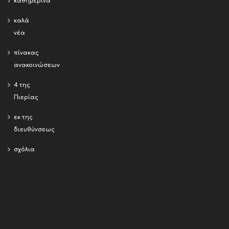
καθημερινά
καλά
νέα
πίνακας
ανακοινώσεων
4 της
Πιερίας
εκ της
διευθύνσεως
σχόλια