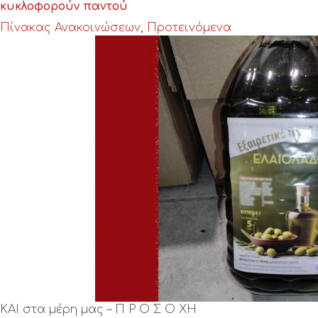
κυκλοφορούν παντού
Πίνακας Ανακοινώσεων
,
Προτεινόμενα
ΚΑΙ στα μέρη μας – Π Ρ Ο Σ Ο ΧΗ