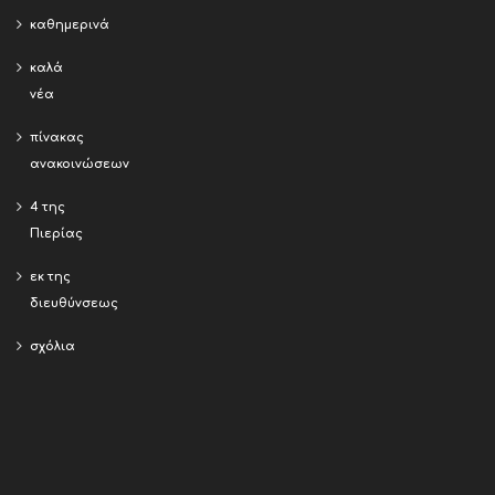
καθημερινά
καλά
νέα
πίνακας
ανακοινώσεων
4 της
Πιερίας
εκ της
διευθύνσεως
σχόλια