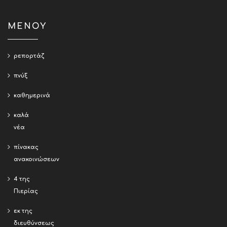
ΜΕΝΟΥ
ρεπορτάζ
πνύξ
καθημερινά
καλά
νέα
πίνακας
ανακοινώσεων
4 της
Πιερίας
εκ της
διευθύνσεως