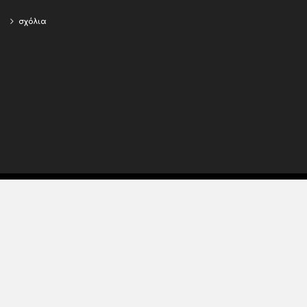
σχόλια
Copyright © 2015 - 2018,
Efimeris
. All rights