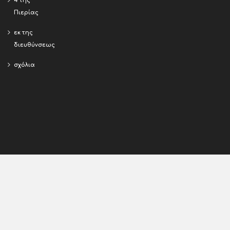
4 της
Πιερίας
εκ της
διευθύνσεως
σχόλια