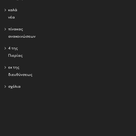
καλά
νέα
πίνακας
ανακοινώσεων
4 της
Πιερίας
εκ της
διευθύνσεως
σχόλια