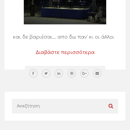
και δε βαριέσαι… απο δω παν’ κι οι άλλοι
Διαβάστε περισσότερα