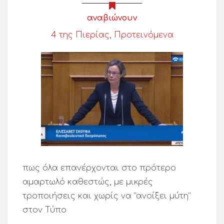
αναβιώνουν
4 της Πιερίας
,
Προτεινόμενα
πως όλα επανέρχονται στο πρότερο
αμαρτωλό καθεστώς, με μικρές
τροποιήσεις και χωρίς να “ανοίξει μύτη”
στον Τύπο