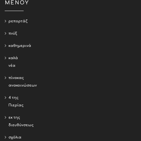
ΜΕΝΟΥ
ρεπορτάζ
πνύξ
καθημερινά
καλά
νέα
πίνακας
ανακοινώσεων
4 της
Πιερίας
εκ της
διευθύνσεως
σχόλια