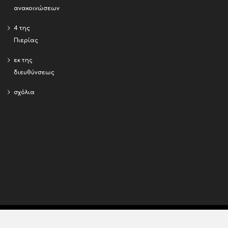
ανακοινώσεων
4 της
Πιερίας
εκ της
διευθύνσεως
σχόλια