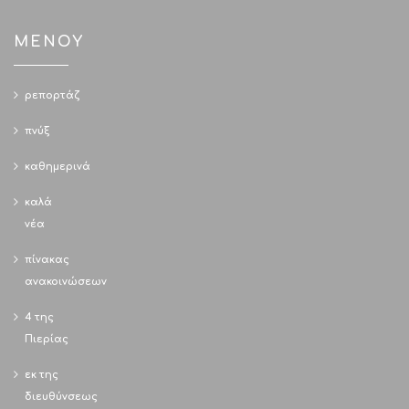
ΜΕΝΟΥ
ρεπορτάζ
πνύξ
καθημερινά
καλά
νέα
πίνακας
ανακοινώσεων
4 της
Πιερίας
εκ της
διευθύνσεως