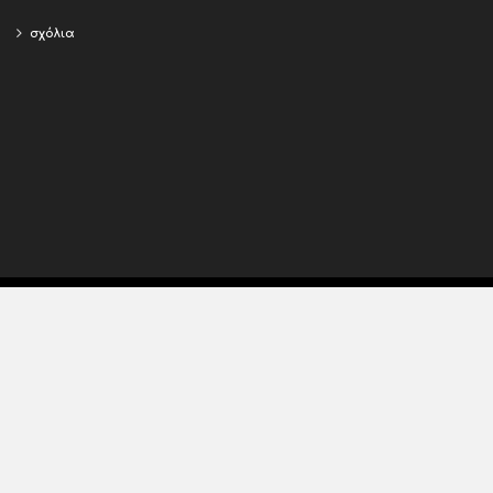
σχόλια
Copyright © 2015 - 2018,
Efimeris
. All rights