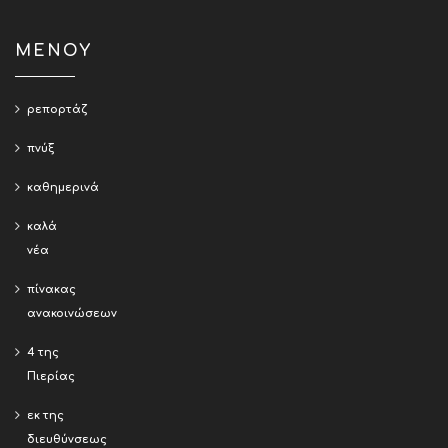
ΜΕΝΟΥ
ρεπορτάζ
πνύξ
καθημερινά
καλά
νέα
πίνακας
ανακοινώσεων
4 της
Πιερίας
εκ της
διευθύνσεως