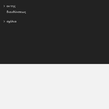
εκ της
διευθύνσεως
σχόλια