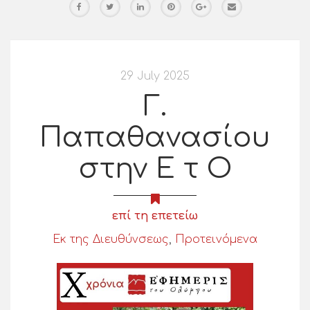
29 July 2025
Γ.
Παπαθανασίου
στην Ε τ Ο
επί τη επετείω
Εκ της Διευθύνσεως
,
Προτεινόμενα