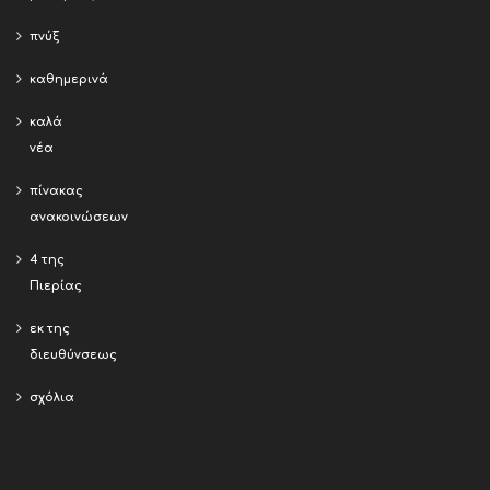
πνύξ
καθημερινά
καλά
νέα
πίνακας
ανακοινώσεων
4 της
Πιερίας
εκ της
διευθύνσεως
σχόλια