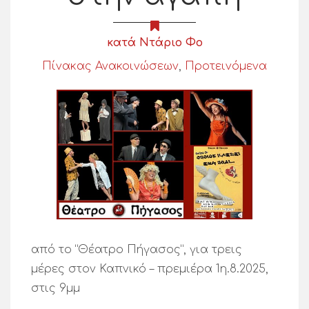
κατά Ντάριο Φο
Πίνακας Ανακοινώσεων
,
Προτεινόμενα
από το “Θέατρο Πήγασος”, για τρεις
μέρες στον Καπνικό – πρεμιέρα 1η.8.2025,
στις 9μμ