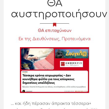
ΘΑ
αυστηροποιήσουν
ΘΑ επιταχύνουν
Εκ της Διευθύνσεως
,
Προτεινόμενα
… και ήδη πέρασαν άπρακτα τέσσερα+