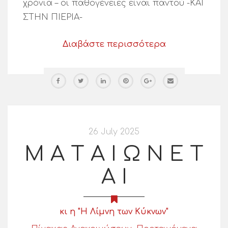
χρόνια – οι παθογένειες είναι παντού -ΚΑΙ
ΣΤΗΝ ΠΙΕΡΙΑ-
Διαβάστε περισσότερα
26 July 2025
Μ Α Τ Α Ι Ω Ν Ε Τ
Α Ι
κι η "Η Λίμνη των Κύκνων"