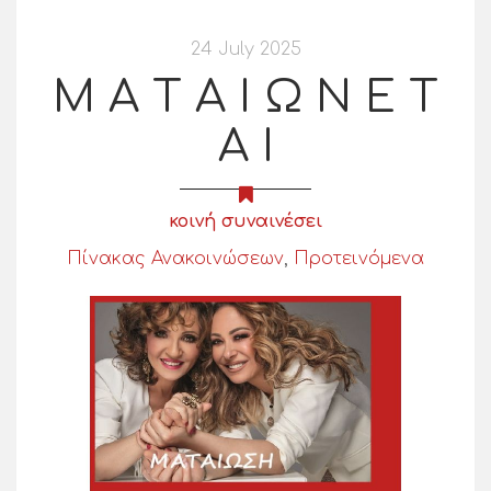
24 July 2025
Μ Α Τ Α Ι Ω Ν Ε Τ
Α Ι
κοινή συναινέσει
Πίνακας Ανακοινώσεων
,
Προτεινόμενα