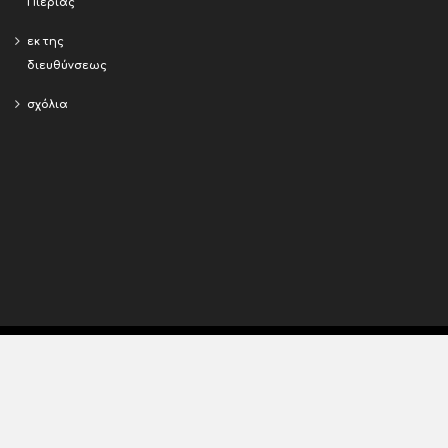
Πιερίας
εκ της
διευθύνσεως
σχόλια