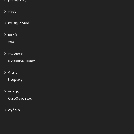
πνύξ
καθημερινά
καλά
νέα
πίνακας
ανακοινώσεων
4 της
Πιερίας
εκ της
διευθύνσεως
σχόλια