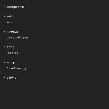
καθημερινά
καλά
νέα
πίνακας
ανακοινώσεων
4 της
Πιερίας
εκ της
διευθύνσεως
σχόλια