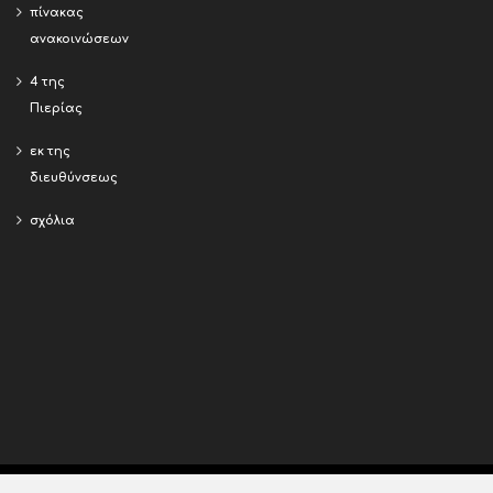
πίνακας
ανακοινώσεων
4 της
Πιερίας
εκ της
διευθύνσεως
σχόλια