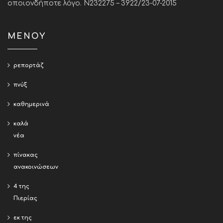
οποιονδήποτε λόγο. Ν232275 – 3922/23-07-2015
ΜΕΝΟΥ
ρεπορτάζ
πνύξ
καθημερινά
καλά
νέα
πίνακας
ανακοινώσεων
4 της
Πιερίας
εκ της