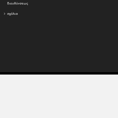
διευθύνσεως
σχόλια
Copyright © 2015 - 2018,
Efimeris
. All rights