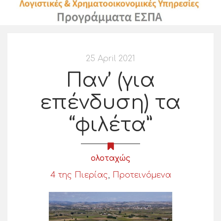
25 April 2021
Παν’ (για
επένδυση) τα
“φιλέτα”
ολοταχώς
4 της Πιερίας
,
Προτεινόμενα