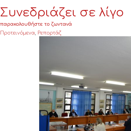
παρακολουθήστε το ζωντανά
Προτεινόμενα
,
Ρεπορτάζ
απ’ το διαδίκτυο και τον καναπέ σας