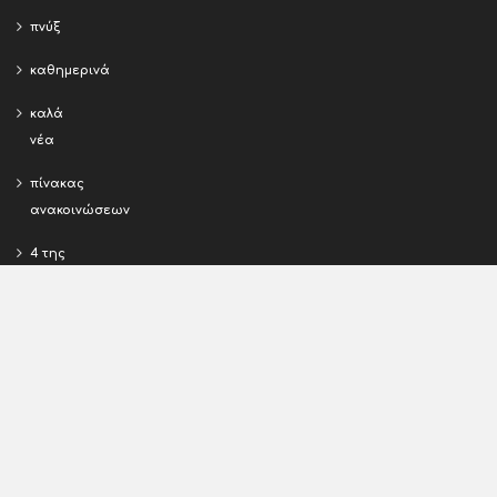
Όλα τα περιεχόμενα της παρούσας έκδοσης αποτελούν
κατοχυρωμένη πνευματική ιδιοκτησία. Απαγορεύεται
αυστηρά η χρήση τους από οποιονδήποτε άλλο και για
οποιονδήποτε λόγο. Ν232275 – 3922/23-07-2015
ΜΕΝΟΥ
ρεπορτάζ
πνύξ
καθημερινά
καλά
νέα
πίνακας
ανακοινώσεων
4 της