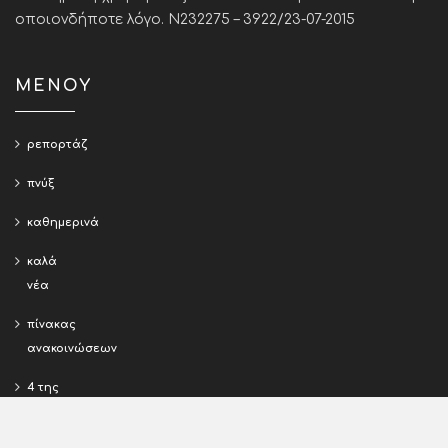
οποιονδήποτε λόγο. Ν232275 – 3922/23-07-2015
ΜΕΝΟΥ
ρεπορτάζ
πνύξ
καθημερινά
καλά
νέα
πίνακας
ανακοινώσεων
4 της
Πιερίας