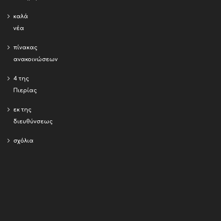
καλά
νέα
πίνακας
ανακοινώσεων
4 της
Πιερίας
εκ της
διευθύνσεως
σχόλια