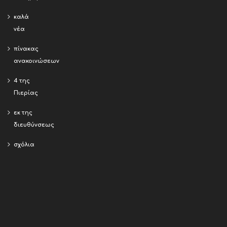
καλά
νέα
πίνακας
ανακοινώσεων
4 της
Πιερίας
εκ της
διευθύνσεως
σχόλια