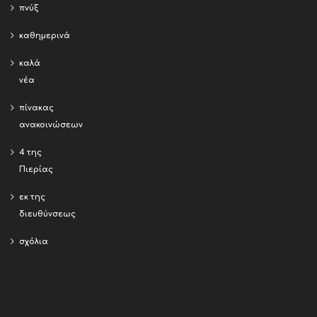
πνύξ
καθημερινά
καλά
νέα
πίνακας
ανακοινώσεων
4 της
Πιερίας
εκ της
διευθύνσεως
σχόλια