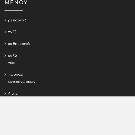
ΜΕΝΟΥ
ρεπορτάζ
πνύξ
καθημερινά
καλά
νέα
πίνακας
ανακοινώσεων
4 της
Πιερίας
εκ της
διευθύνσεως
σχόλια