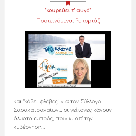
"κουρεύει τ' αυγό"
Προτεινόμενα
,
Ρεπορτάζ
και “κόβει φλέβες” για τον Σύλλογο
Σαρακατσαναίων… οι γείτονες κάνουν
άλματα εμπρός, πριν κι απ’ την
κυβέρνηση…