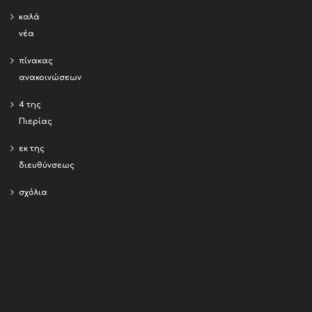
καλά
νέα
πίνακας
ανακοινώσεων
4 της
Πιερίας
εκ της
διευθύνσεως
σχόλια