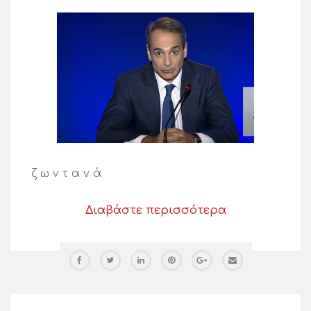
ζ ω ν τ α ν ά
Διαβάστε περισσότερα