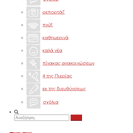
ρεπορτάζ
πνύξ
καθημερινά
καλά νέα
πίνακας ανακοινώσεων
4 της Πιερίας
εκ της διευθύνσεως
σχόλια