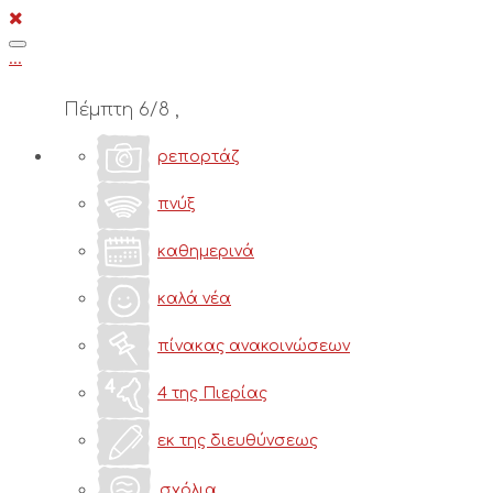
Toggle
...
navigation
Πέμπτη 6/8 ,
ρεπορτάζ
πνύξ
καθημερινά
καλά νέα
πίνακας ανακοινώσεων
4 της Πιερίας
εκ της διευθύνσεως
σχόλια