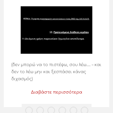
(δεν μπορώ να το πιστέψω, σου λέω…. – και
δεν το λέω μην και ξεσπάσει κάνας
διχασμός)
Διαβάστε περισσότερα