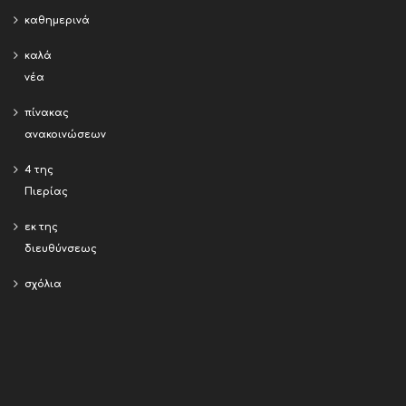
καθημερινά
καλά
νέα
πίνακας
ανακοινώσεων
4 της
Πιερίας
εκ της
διευθύνσεως
σχόλια