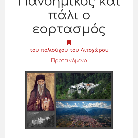
Πανδημικός και
πάλι ο
εορτασμός
του πολιούχου του Λιτοχώρου
Προτεινόμενα