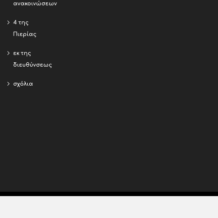
ανακοινώσεων
4 της
Πιερίας
εκ της
διευθύνσεως
σχόλια