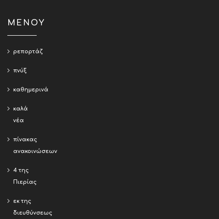
ΜΕΝΟΥ
ρεπορτάζ
πνύξ
καθημερινά
καλά
νέα
πίνακας
ανακοινώσεων
4 της
Πιερίας
εκ της
διευθύνσεως