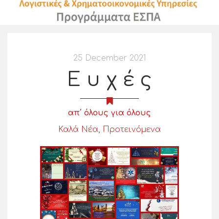
25 December 2021
Ε υ χ έ ς
απ΄ όλους για όλους
Καλά Νέα
,
Προτεινόμενα