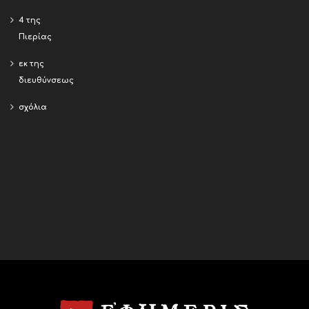
4 της
Πιερίας
εκ της
διευθύνσεως
σχόλια