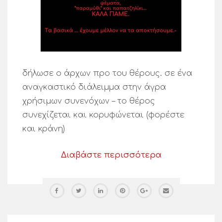
δήλωσε ο άρχων προ του θέρους. σε ένα
αναγκαστικό διάλειμμα στην άγρα
χρήσιμων συνενόχων – το θέρος
συνεχίζεται και κορυφώνεται (φορέστε
και κράνη)
Διαβάστε περισσότερα