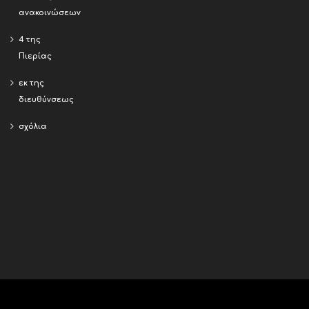
ανακοινώσεων
4 της
Πιερίας
εκ της
διευθύνσεως
σχόλια