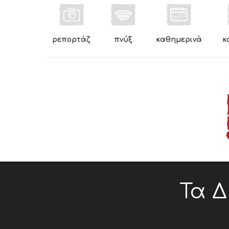
ρεπορτάζ
πνύξ
καθημερινά
κ
Τα 