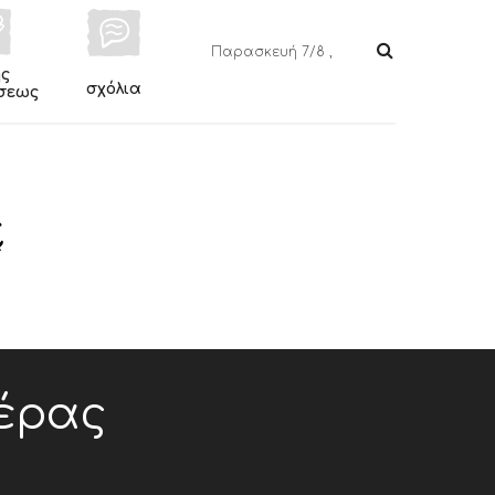
Παρασκευή 7/8 ,
ης
σχόλια
σεως
έρας