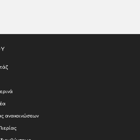
ΟΥ
τάζ
ερινά
νέα
ας ανακοινώσεων
Πιερίας