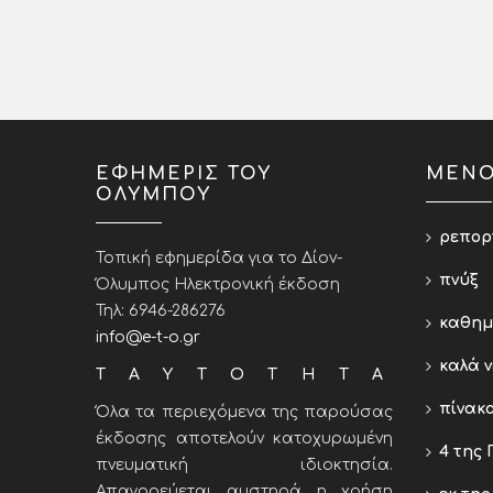
ΕΦΗΜΕΡΙΣ ΤΟΥ
ΜΕΝ
ΟΛΥΜΠΟΥ
ρεπορ
Τοπική εφημερίδα για το Δίον-
πνύξ
Όλυμπος Ηλεκτρονική έκδοση
Τηλ: 6946-286276
καθημ
info@e-t-o.gr
καλά 
ΤΑΥΤΟΤΗΤΑ
πίνακ
Όλα τα περιεχόμενα της παρούσας
έκδοσης αποτελούν κατοχυρωμένη
4 της 
πνευματική ιδιοκτησία.
Απαγορεύεται αυστηρά η χρήση