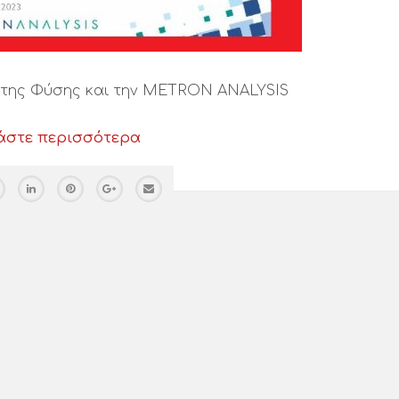
ς της Φύσης και την METRON ANALYSIS
άστε περισσότερα