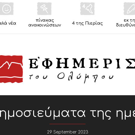
πίνακας
εκ τ
αλά νέα
4 της Πιερίας
ανακοινώσεων
διευθύν
Δημοσιεύματα της ημ
29 September 2023