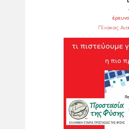
έρευνα
Πίνακας Αν