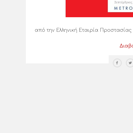
από την Ελληνική Εταιρία Προστασία
Διαβ