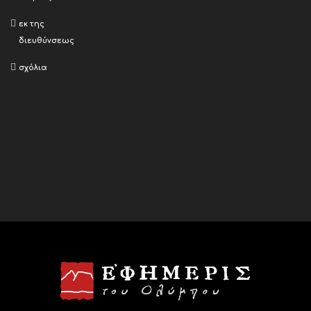
εκ της
διευθύνσεως
σχόλια