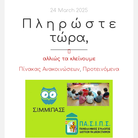
24 March 2025
Π λ η ρ ώ σ τ ε
τώρα,
αλλιώς τα κλείνουμε
Πίνακας Ανακοινώσεων
,
Προτεινόμενα