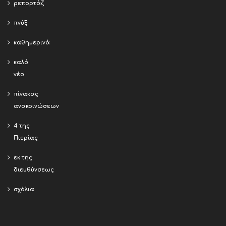
ρεπορτάζ
πνύξ
καθημερινά
καλά
νέα
πίνακας
ανακοινώσεων
4 της
Πιερίας
εκ της
διευθύνσεως
σχόλια