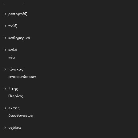
ρεπορτάζ
πνύξ
καθημερινά
καλά
νέα
πίνακας
ανακοινώσεων
4 της
Πιερίας
εκ της
διευθύνσεως
σχόλια