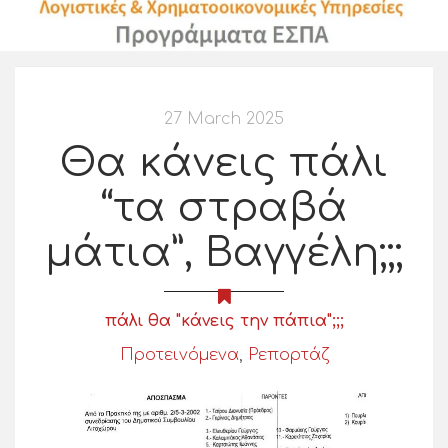
27 March 2025
Θα κάνεις πάλι
“τα στραβά
μάτια”, Βαγγέλη;;;
πάλι θα "κάνεις την πάπια";;;
Προτεινόμενα
,
Ρεπορτάζ