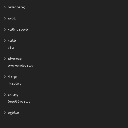
ρεπορτάζ
πνύξ
καθημερινά
καλά
νέα
πίνακας
ανακοινώσεων
4 της
Πιερίας
εκ της
διευθύνσεως
σχόλια