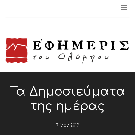
Togg
navi
Τα Δημοσιεύματα
της ημέρας
7 May 2019