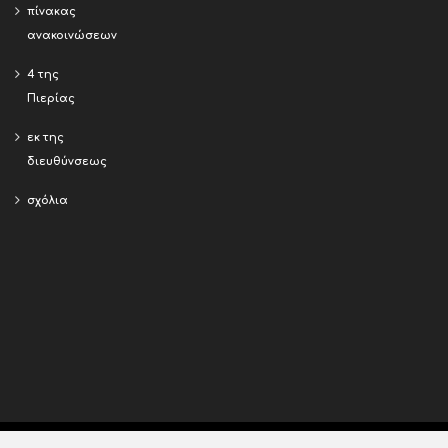
πίνακας
ανακοινώσεων
4 της
Πιερίας
εκ της
διευθύνσεως
σχόλια