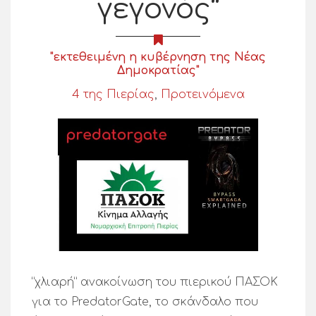
γεγονός”
"εκτεθειμένη η κυβέρνηση της Νέας
Δημοκρατίας"
4 της Πιερίας
,
Προτεινόμενα
“χλιαρή” ανακοίνωση του πιερικού ΠΑΣΟΚ
για το PredatorGate, το σκάνδαλο που