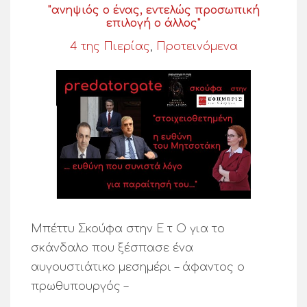
"ανηψιός ο ένας, εντελώς προσωπική
επιλογή ο άλλος"
4 της Πιερίας
,
Προτεινόμενα
Μπέττυ Σκούφα στην Ε τ Ο για το
σκάνδαλο που ξέσπασε ένα
αυγουστιάτικο μεσημέρι – άφαντος ο
πρωθυπουργός –