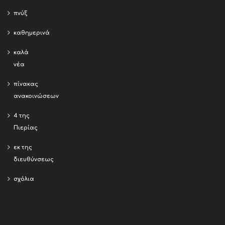
πνύξ
καθημερινά
καλά
νέα
πίνακας
ανακοινώσεων
4 της
Πιερίας
εκ της
διευθύνσεως
σχόλια