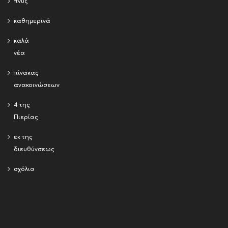
πνύξ
καθημερινά
καλά
νέα
πίνακας
ανακοινώσεων
4 της
Πιερίας
εκ της
διευθύνσεως
σχόλια