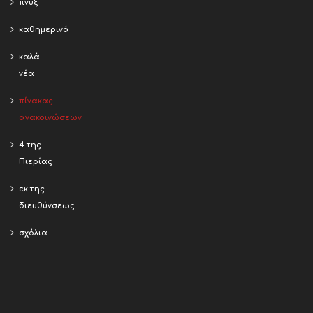
πνύξ
καθημερινά
καλά
νέα
πίνακας
ανακοινώσεων
4 της
Πιερίας
εκ της
διευθύνσεως
σχόλια