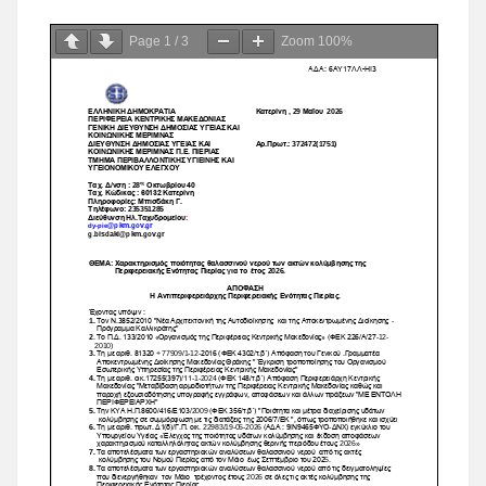
Page
1
/
3
Zoom
100%