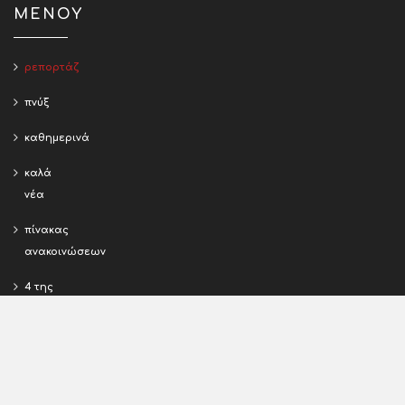
Τηλ: 6946-286276
info@e-t-o.gr
ΤΑΥΤΟΤΗΤΑ
Όλα τα περιεχόμενα της παρούσας έκδοσης αποτελούν
κατοχυρωμένη πνευματική ιδιοκτησία. Απαγορεύεται
αυστηρά η χρήση τους από οποιονδήποτε άλλο και για
οποιονδήποτε λόγο. Ν232275 – 3922/23-07-2015
ΜΕΝΟΥ
ρεπορτάζ
πνύξ
καθημερινά
καλά
νέα