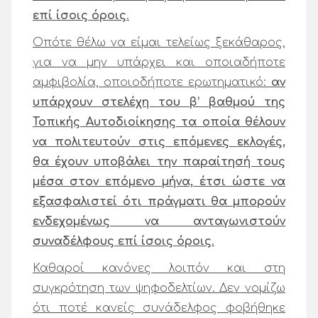
επί ίσοις όροις
.
Οπότε θέλω να είμαι τελείως ξεκάθαρος,
για να μην υπάρχει και οποιαδήποτε
αμφιβολία, οποιοδήποτε ερωτηματικό:
αν
υπάρχουν στελέχη του β’ βαθμού της
Τοπικής Αυτοδιοίκησης τα οποία θέλουν
να πολιτευτούν στις επόμενες εκλογές,
θα έχουν υποβάλει την παραίτησή τους
μέσα στον επόμενο μήνα, έτσι ώστε να
εξασφαλιστεί ότι πράγματι θα μπορούν
ενδεχομένως να ανταγωνιστούν
συναδέλφους επί ίσοις όροις
.
Καθαροί κανόνες λοιπόν και στη
συγκρότηση των ψηφοδελτίων. Δεν νομίζω
ότι ποτέ κανείς συνάδελφος φοβήθηκε