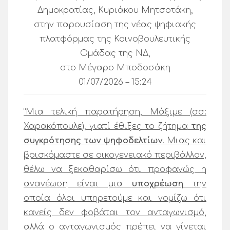
Δημοκρατίας, Κυριάκου Μητσοτάκη,
στην παρουσίαση της νέας ψηφιακής
πλατφόρμας της Κοινοβουλευτικής
Ομάδας της ΝΔ,
στο Μέγαρο Μποδοσάκη
01/07/2026 – 15:24
“Μια τελική παρατήρηση, Μάξιμε (σσ:
Χαρακόπουλε), γιατί έθιξες το ζήτημα
της
συγκρότησης των ψηφοδελτίων
. Μιας και
βρισκόμαστε σε οικογενειακό περιβάλλον,
θέλω να ξεκαθαρίσω ότι προφανώς η
ανανέωση είναι μια
υποχρέωση
την
οποία όλοι υπηρετούμε και νομίζω ότι
κανείς δεν φοβάται τον ανταγωνισμό,
αλλά ο ανταγωνισμός πρέπει να γίνεται