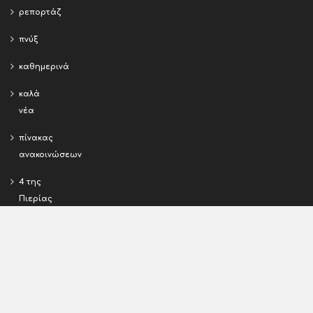
ρεπορτάζ
πνύξ
καθημερινά
καλά
νέα
πίνακας
ανακοινώσεων
4 της
Πιερίας
εκ της
διευθύνσεως
σχόλια