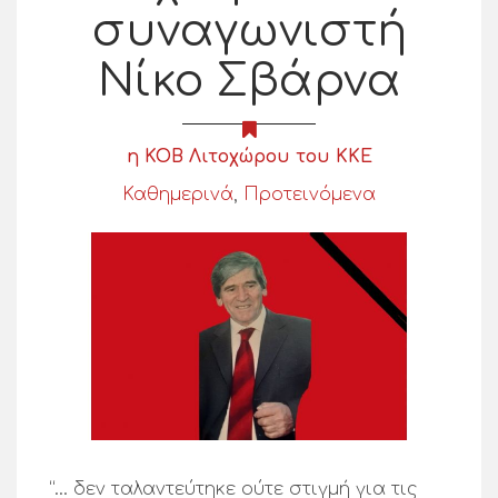
συναγωνιστή
Νίκο Σβάρνα
η ΚΟΒ Λιτοχώρου του ΚΚΕ
Καθημερινά
,
Προτεινόμενα
“… δεν ταλαντεύτηκε ούτε στιγμή για τις