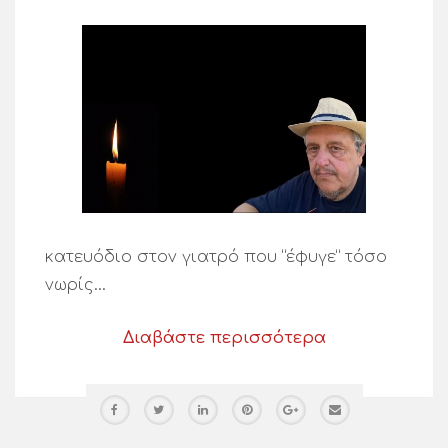
κατευόδιο στον γιατρό που “έφυγε” τόσο
νωρίς…
Διαβάστε περισσότερα